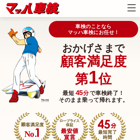
車検のことなら
マッハ車検にお任せ！
おかげさまで
顧客満足度
1
第
位
45
最短
分
で車検終了！
そのまま乗って帰れます。