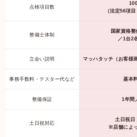
10
点検項目数
（法定56項目
国家資格整
整備士体制
／1台2
立会い説明
マッハタッチ（お客様
事務手数料・テスター代など
基本
整備保証
1年間
土日祝日
土日祝対応
※店舗によ