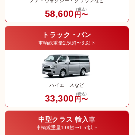
ノア・ヴォクシー・クラウンなど
（税込）
58,600
円〜
トラック・バン
車輌総重量2.5t超〜3t以下
ハイエースなど
（税込）
33,300
円〜
中型クラス 輸入車
車輌総重量1.0t超〜1.5t以下