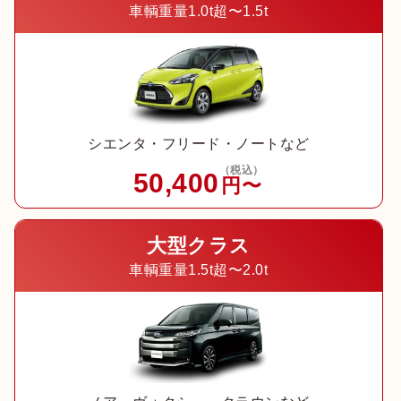
車輌重量1.0t超〜1.5t
シエンタ・フリード・ノートなど
（税込）
50,400
円〜
大型クラス
車輌重量1.5t超〜2.0t