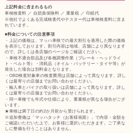
上記料金に含まれるもの
車検検査料 ／ 自賠責保険料 ／ 重量税 ／ 印紙代
※他社でよくある完成検査代やテスター代は車検検査料に含ま
れています。
■料金についての注意事項
・上記の価格は、マッハ車検での最大割引を適用した際の価格
を表示しております。割引内容は地域、店舗により異なります
ので、詳しくは各店舗のページをご確認ください。
・車検不適合部品及び各種調整作業（ブレーキ・ヘッドライ
ト・ベルト等）・消耗品（オイル・バッテリー・タイヤ等）が
発生した場合は別料金となります。
・OBD検査対象車の検査費用は店舗によって異なります。詳し
くは最寄りの店舗までお問い合わせください。
・輸入車とバイクの取り扱いは店舗によって異なります。詳し
くは最寄りの店舗までお問い合わせください。
・同一車種でも年式や仕様により、重量税が異なる場合がござ
います。
★車検は満了日の約2か月前から受けられます。
※追加整備は「マッハタッチ（お客様画面）」で内容・金額を
ご確認いただいた上で、お客様に選択いただきます。ご了承な
しに整備を行うことはありません。