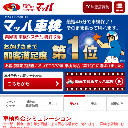
FC加盟店募集
車検予約・お問い合わせは
こちらから
マッハ
車検の
早い！
安い！
安心！
感動の声
タッチ
基礎知識
車検料金シミュレーション
※一部、料金・割引等が店舗により異なる場合がございます。 詳細は店舗にお
問い合わせください。