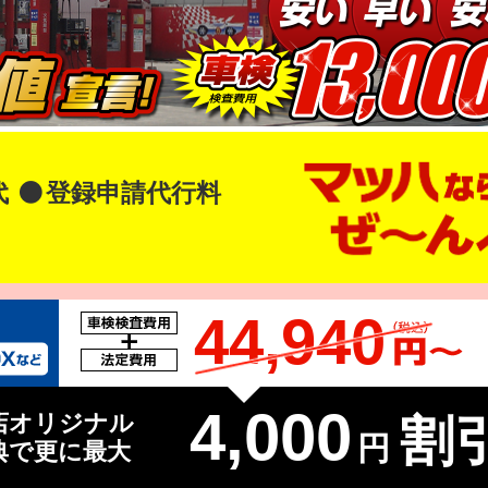
代
登録申請代行料
44,940
4,000
店オリジナル
割引
円
典で更に最大