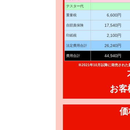
テスター代
6,600円
重量税
17,540円
自賠責保険
2,100円
印紙税
26,240円
法定費用合計
44,940円
費用合計
※2021年10月以降に発売され
お客
価