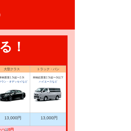
る！
大型クラス
トラック・バン
車輌重量1.5t超〜2.0t
車輌総重量2.5t超〜3t以下
ラウン・オデッセイなど
ハイエースなど
13,000円
13,000円
ッハ
は
0円