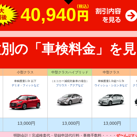
40,940
種別の「車検料金」を見
小型クラス
中型クラスハイブリッド
中型クラス
車輌重量1.0t 以下
（エコカー減税対象車の場合）
車輌重量1.0t超〜1.5t
デミオ・フィットなど
プリウス・アクアなど
ウイッシュ・シエンタなど
ク
13,000円
13,000円
13,000円
明朗会計！完成検査代・登録申請代行料・事務手数料・・・・
ぜ〜んぶマ