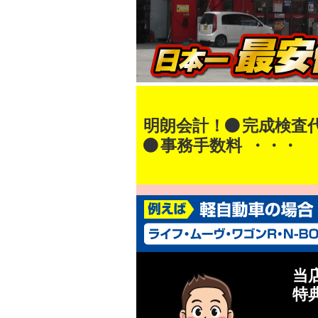
明朗会計！
完成検査
事務手数料
・・・
当
特