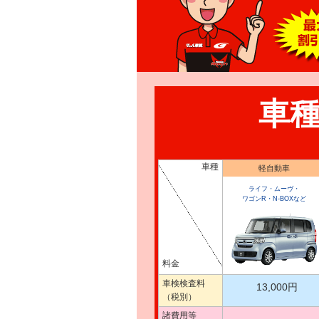
車
車種
軽自動車
ライフ・ムーヴ・
ワゴンR・N-BOXなど
料金
車検検査料
13,000円
（税別）
諸費用等