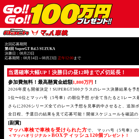
次回応募期間
第4回 SuperGT Rd.5 SUZUKA
決勝日：08月23日
応募期間：08月14日～08月23日
正午12:00
まで
当選確率大幅UP！決勝日の昼12時まで〆切延長！
参加費無料！最高懸賞金総額
！
1,800万円
2026年度も開催決定！SUPERGT300クラスのレース決勝結果を
1位〜6位とマッハ号（5号車）の順位予想 が全て当たると1レース
さらに2026シリーズ全てのレース予想を見事的中させると、追加
全日程、予選日の結果を見て応募可能！開催スケジュールを確認の
[副賞]
マッハ車検で車検を受けられた方
で、 マッハ号（5号車）
BOXティッシュ120個
＜マッハオリジナル＞
プレゼント！