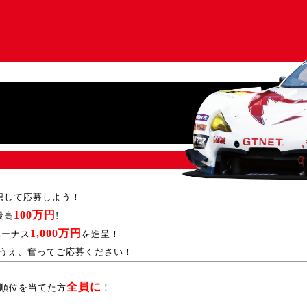
予想して応募しよう！
100万円
最高
!
1,000万円
ボーナス
を進呈！
うえ、奮ってご応募ください！
全員に
の順位を当てた方
！