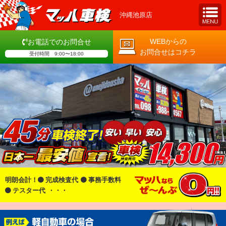
沖縄池原店
WEBからの
お電話でのお問合せ
お問合せはコチラ
受付時間 9:00〜18:00
明朗会計！
完成検査代
事務手数料
テスター代
・・・