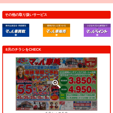
立会車検って、立ち会わなきゃいけなと思ってたんだげ
ど、待合スペースにいながら、車の状態が全部わかって感
動したよ！
その他の取り扱いサービス
主 婦（女性 43歳）
自分の車と一緒に健康診断を受けたみたいで楽しかったで
す！これで安心して車に乗れます！
8月のチラシをCHECK