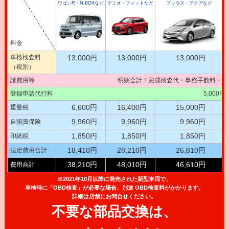
ワゴンR・N-BOXなど
デミオ・フィットなど
プリウス・アクアなど
料金
車検検査料
13,000円
13,000円
13,000円
（税別）
諸費用等
明朗会計！完成検査代・事務手数料・テ
登録申請代行料
5,000
6,600円
16,400円
15,000円
重量税
9,960円
9,960円
9,960円
自賠責保険
1,850円
1,850円
1,850円
印紙税
18,410円
28,210円
26,810円
法定費用合計
38,210円
48,010円
46,610円
費用合計
※2021年10月以降に発売された新型車両で、
車検時に「OBD検査」が必要な場合、別途 OBD検査料がかかります。
詳細は店舗にお問合せください。
不要な部品交換は、