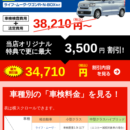
38,210
当店オリジナル
3,500
割引!
円
特典で更に最大
34,710
車種別の「車検料金」を見る！
表は横スクロールできます。
車種
軽自動車
小型クラス
中型クラスハイブリッド
ライフ・ムーヴ・
車輌重量1.0t 以下
（エコカー減税対象車の場合）