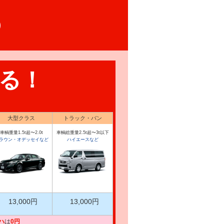
る！
大型クラス
トラック・バン
車輌重量1.5t超〜2.0t
車輌総重量2.5t超〜3t以下
ラウン・オデッセイなど
ハイエースなど
13,000円
13,000円
ハ
は
0円