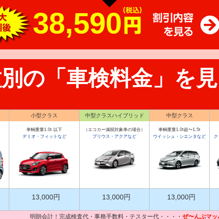
38,590
種別の「車検料金」を見
小型クラス
中型クラスハイブリッド
中型クラス
車輌重量1.0t 以下
（エコカー減税対象車の場合）
車輌重量1.0t超〜1.5t
デミオ・フィットなど
プリウス・アクアなど
ウイッシュ・シエンタなど
ク
13,000円
13,000円
13,000円
明朗会計！完成検査代・事務手数料・テスター代・・・・
ぜ〜んぶマッ