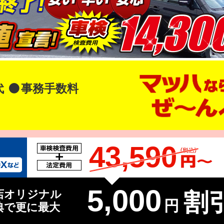
代
事務手数料
43,590
5,000
店オリジナル
割引
円
典で更に最大