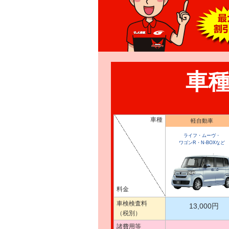
車
車種
軽自動車
ライフ・ムーヴ・
ワゴンR・N-BOXなど
料金
車検検査料
13,000円
（税別）
諸費用等