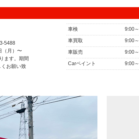
車検
9:00
車買取
9:00
3-5488
0日（月）〜
車販売
9:00
となります。期間
Carペイント
9:00
しくお願い致