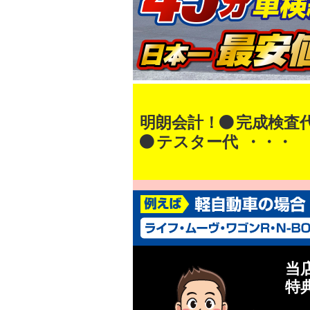
明朗会計！
完成検査
テスター代
・・・
当
特