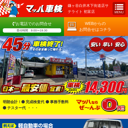
鎌ヶ谷白井木下街道店サ
テライト 初富店
WEBからの
お電話でのお問合せ
お問合せはコチラ
受付時間 9:00〜19:30
明朗会計！
完成検査代
事務手数料
テスター代
・・・