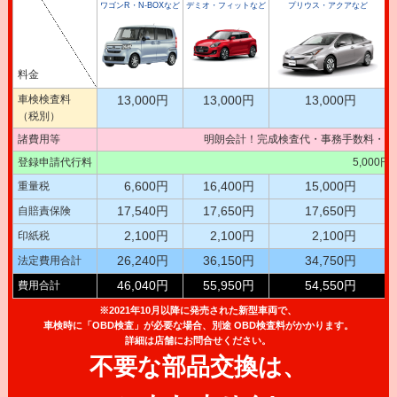
ワゴンR・N-BOXなど
デミオ・フィットなど
プリウス・アクアなど
料金
車検検査料
13,000円
13,000円
13,000円
（税別）
諸費用等
明朗会計！完成検査代・事務手数料・テ
登録申請代行料
5,000
6,600円
16,400円
15,000円
重量税
17,540円
17,650円
17,650円
自賠責保険
2,100円
2,100円
2,100円
印紙税
26,240円
36,150円
34,750円
法定費用合計
46,040円
55,950円
54,550円
費用合計
※2021年10月以降に発売された新型車両で、
車検時に「OBD検査」が必要な場合、別途 OBD検査料がかかります。
詳細は店舗にお問合せください。
不要な部品交換は、