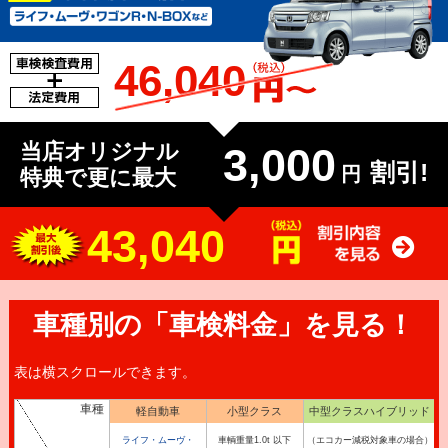
46,040
当店オリジナル
3,000
割引!
円
特典で更に最大
43,040
車種別の「車検料金」を見る！
表は横スクロールできます。
車種
軽自動車
小型クラス
中型クラスハイブリッド
ライフ・ムーヴ・
車輌重量1.0t 以下
（エコカー減税対象車の場合）