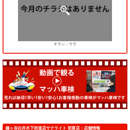
チラシ：ウラ
鎌ヶ谷白井木下街道店サテライト 初富店：店舗情報