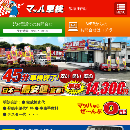
飯塚庄内店
WEBからの
お電話でのお問合せ
お問合せはコチラ
受付時間 9:00〜19:00
明朗会計！
完成検査代
登録申請代行料
事務手数料
テスター代
・・・