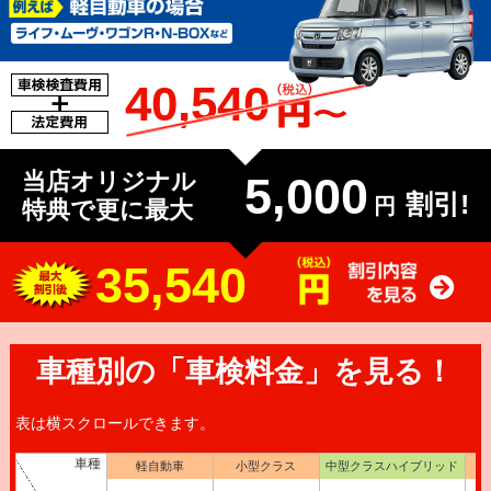
40,540
当店オリジナル
5,000
割引!
円
特典で更に最大
35,540
車種別の「車検料金」を見る！
表は横スクロールできます。
車種
軽自動車
小型クラス
中型クラスハイブリッド