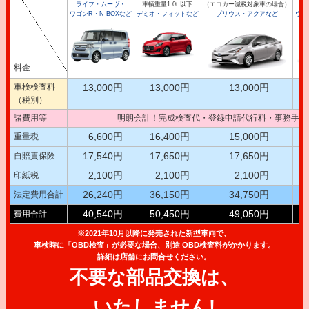
ライフ・ムーヴ・
車輌重量1.0t 以下
（エコカー減税対象車の場合）
車
ワゴンR・N-BOXなど
デミオ・フィットなど
プリウス・アクアなど
ウイ
料金
車検検査料
13,000円
13,000円
13,000円
（税別）
諸費用等
明朗会計！完成検査代・登録申請代行料・事務手数
6,600円
16,400円
15,000円
重量税
17,540円
17,650円
17,650円
自賠責保険
2,100円
2,100円
2,100円
印紙税
26,240円
36,150円
34,750円
法定費用合計
40,540円
50,450円
49,050円
費用合計
※2021年10月以降に発売された新型車両で、
車検時に「OBD検査」が必要な場合、別途 OBD検査料がかかります。
詳細は店舗にお問合せください。
不要な部品交換は、
いたしません!