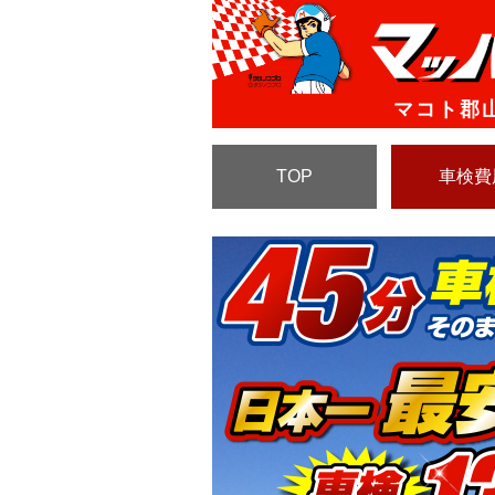
マコト郡
TOP
車検費