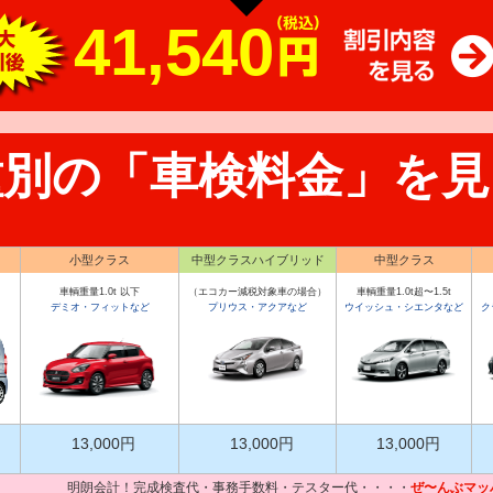
41,540
種別の「車検料金」を見
小型クラス
中型クラスハイブリッド
中型クラス
車輌重量1.0t 以下
（エコカー減税対象車の場合）
車輌重量1.0t超〜1.5t
デミオ・フィットなど
プリウス・アクアなど
ウイッシュ・シエンタなど
ク
13,000円
13,000円
13,000円
明朗会計！完成検査代・事務手数料・テスター代・・・・
ぜ〜んぶマッ