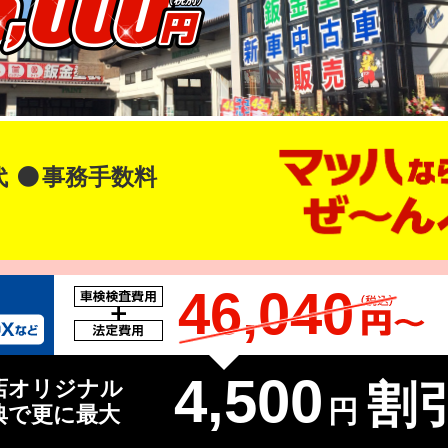
代
事務手数料
46,040
4,500
店オリジナル
割引
円
典で更に最大