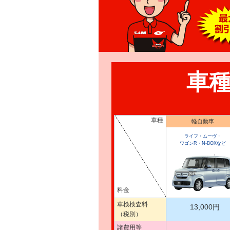
車
車種
軽自動車
ライフ・ムーヴ・
ワゴンR・N-BOXなど
料金
車検検査料
13,000円
（税別）
諸費用等