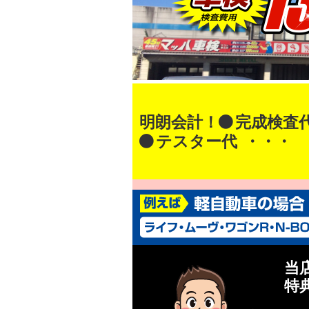
明朗会計！
完成検査
テスター代
・・・
当
特