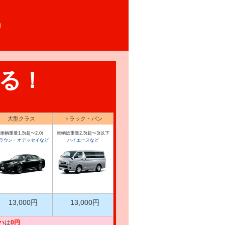
る！
大型クラス
トラック・バン
車輌重量1.5t超〜2.0t
車輌総重量2.5t超〜3t以下
ラウン・オデッセイなど
ハイエースなど
13,000円
13,000円
ハ
は
0円