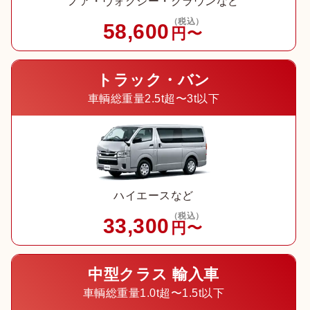
ノア・ヴォクシー・クラウンなど
（税込）
58,600
円〜
トラック・バン
車輌総重量2.5t超〜3t以下
ハイエースなど
（税込）
33,300
円〜
中型クラス 輸入車
車輌総重量1.0t超〜1.5t以下