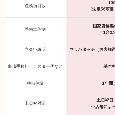
10
点検項目数
（法定56項目
国家資格整
整備士体制
／1台2
立会い説明
マッハタッチ（お客様
事務手数料・テスター代など
基本
整備保証
1年間
土日祝日
土日祝対応
※店舗によ