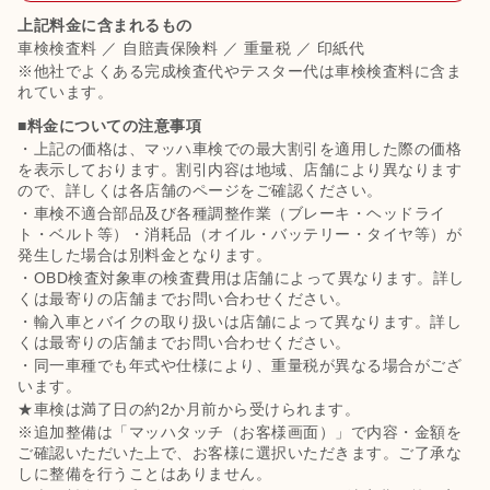
上記料金に含まれるもの
車検検査料 ／ 自賠責保険料 ／ 重量税 ／ 印紙代
※他社でよくある完成検査代やテスター代は車検検査料に含ま
れています。
■料金についての注意事項
・上記の価格は、マッハ車検での最大割引を適用した際の価格
を表示しております。割引内容は地域、店舗により異なります
ので、詳しくは各店舗のページをご確認ください。
・車検不適合部品及び各種調整作業（ブレーキ・ヘッドライ
ト・ベルト等）・消耗品（オイル・バッテリー・タイヤ等）が
発生した場合は別料金となります。
・OBD検査対象車の検査費用は店舗によって異なります。詳し
くは最寄りの店舗までお問い合わせください。
・輸入車とバイクの取り扱いは店舗によって異なります。詳し
くは最寄りの店舗までお問い合わせください。
・同一車種でも年式や仕様により、重量税が異なる場合がござ
います。
★車検は満了日の約2か月前から受けられます。
※追加整備は「マッハタッチ（お客様画面）」で内容・金額を
ご確認いただいた上で、お客様に選択いただきます。ご了承な
しに整備を行うことはありません。