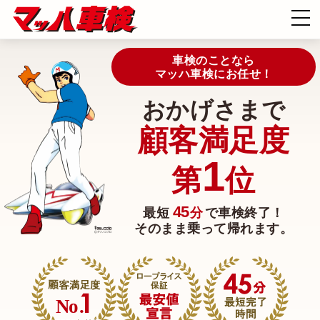
車検のことなら
マッハ車検にお任せ！
おかげさまで
顧客満足度
1
第
位
45
最短
分
で車検終了！
そのまま乗って帰れます。