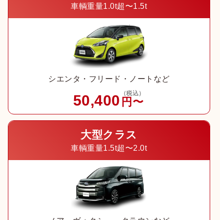
車輌重量1.0t超〜1.5t
シエンタ・フリード・ノートなど
（税込）
50,400
円〜
大型クラス
車輌重量1.5t超〜2.0t