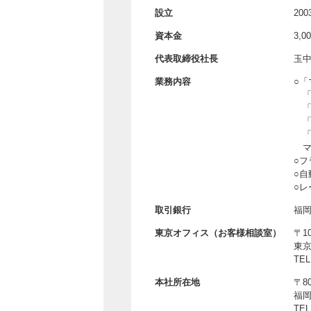
設立
20
資本金
3,0
代表取締役社長
玉
業務内容
○「
○
○
○
取引銀行
福
東京オフィス
（お客様相談室）
〒10
東京
TEL
本社所在地
〒80
福岡
TEL