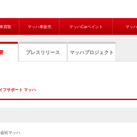
車買取
マッハ車販売
マッハCarペイント
マッ
要
プレスリリース
マッハ
プロジェクト
イフサポート マッハ
式会社マッハ