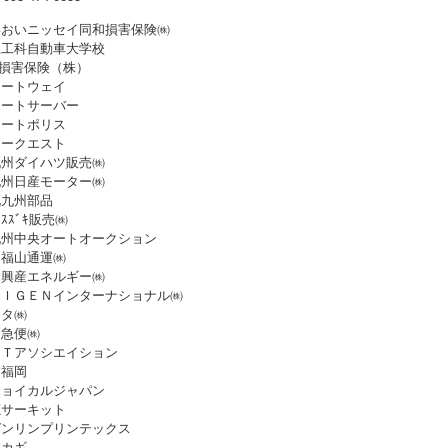
いおいニッセイ同和損害保険㈱
生工科自動車大学校
G損害保険（株）
オートウェイ
オートサーバー
オートポリス
カークエスト
九州ダイハツ販売㈱
九州日産モーター㈱
北九州部品
ｽｽﾞｷ販売㈱
九州中央オートオークション
州福山通運㈱
倉興産エネルギー㈱
ＺＩＧＥＮインターナショナル㈱
モタ㈱
川急便㈱
ＧＴアソシエイション
Ｕ福岡
ジョイカルジャパン
鹿サーキット
ゼンリンプリンテックス
タカギ