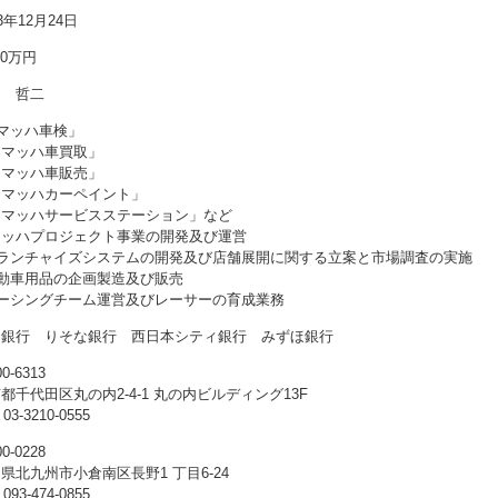
03年12月24日
00万円
中 哲二
マッハ車検」
「マッハ車買取」
「マッハ車販売」
「マッハカーペイント」
「マッハサービスステーション」など
マッハプロジェクト事業の開発及び運営
フランチャイズシステムの開発及び店舗展開に関する立案と市場調査の実施
自動車用品の企画製造及び販売
レーシングチーム運営及びレーサーの育成業務
岡銀行 りそな銀行 西日本シティ銀行 みずほ銀行
0-6313
都千代田区丸の内2-4-1 丸の内ビルディング13F
 03-3210-0555
0-0228
県北九州市小倉南区長野1 丁目6-24
 093-474-0855