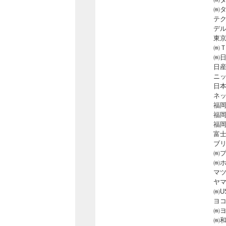
㈱
テ
デ
東
㈱
㈱
日
ニ
日
ネ
福
福
福
富
ブ
㈱プ
㈱
マ
ヤ
㈱U
ヨ
㈱ヨ
㈱