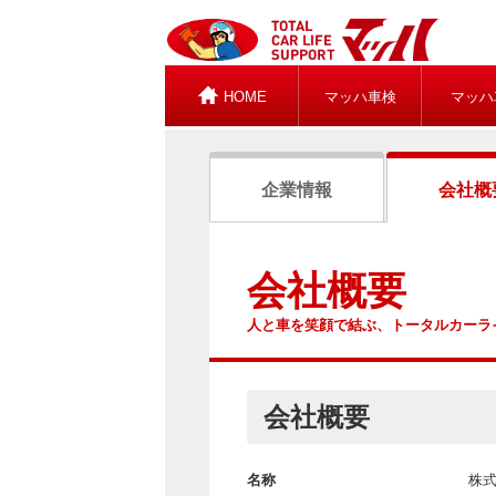
HOME
マッハ車検
マッハ
企業情報
会社概
会社概要
人と車を笑顔で結ぶ、トータルカーラ
会社概要
名称
株