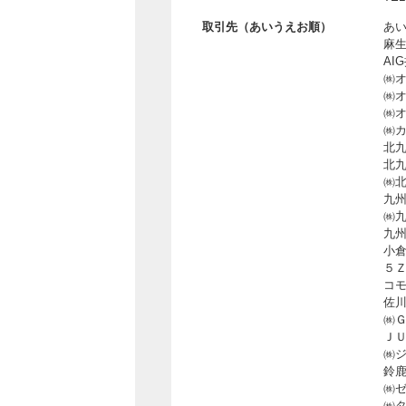
取引先
（あいうえお順）
あ
麻
AI
㈱
㈱
㈱
㈱
北
北
㈱
九州
㈱
九
小
５
コ
佐
㈱
Ｊ
㈱
鈴
㈱
㈱