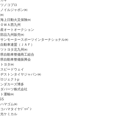
タツノコプロ
クノイルジャポン㈱
ル㈱
京海上日動火災保険㈱
ＴＯＷＡ西九州
日産オートオークション
産部品九州販売㈱
ッサンモータースポーツインターナショナル㈱
本自動車連盟（ＪＡＦ）
ッツトヨタ北九州㈱
岡県自動車整備商工組合
岡県自動車整備振興会
岡トヨタ㈱
士スピードウェイ
リヂストンタイヤジャパン㈱
ロジェクトμ
ホンダカーズ博多
ツダパーツ株式会社
マト運輸㈱
SS
コハマゴム㈱
コハマタイヤｼﾞｬﾊﾟﾝ
和光ケミカル