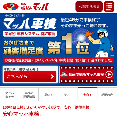
FC加盟店募集
車検予約・お問い合わせは
こちらから
マッハ
車検の
早い！
安い！
安心！
感動の声
タッチ
基礎知識
100項目点検とわかりやすい説明で、安心・納得車検
安心マッハ車検。