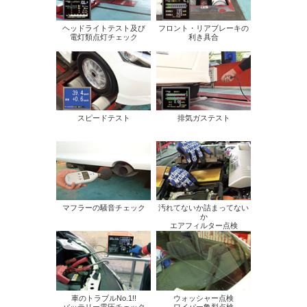
ヘッドライトテスト及び
フロント・リアブレーキの
電灯類点灯チェック
利き具合
スピードテスト
排気ガステスト
マフラーの騒音チェック
汚れてないか詰まってない
か
エアフィルター点検
車のトラブルNo.1!!
ウォッシャー点検
バッテリー電圧チェック
ワイパー亀裂点検