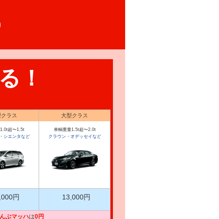
る！
型クラス
大型クラス
.0t超〜1.5t
車輌重量1.5t超〜2.0t
・シエンタなど
クラウン・オデッセイなど
,000円
13,000円
んぶマッハ
は
0円