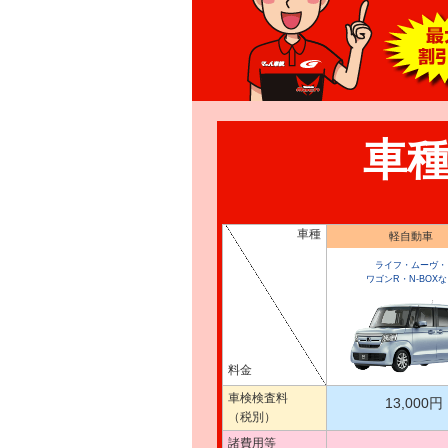
車
車種
軽自動車
ライフ・ムーヴ・
ワゴンR・N-BOXな
料金
車検検査料
13,000円
（税別）
諸費用等