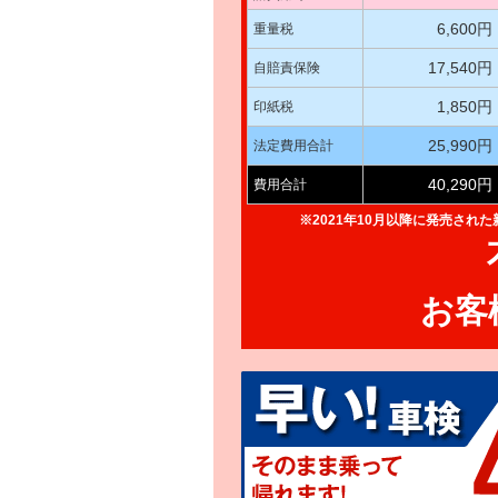
6,600円
重量税
17,540円
自賠責保険
1,850円
印紙税
25,990円
法定費用合計
40,290円
費用合計
※2021年10月以降に発売され
お客