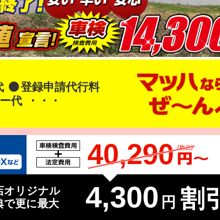
代
登録申請代行料
ー代
・・・
40,290
4,300
店オリジナル
割引
円
典で更に最大