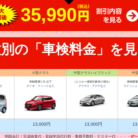
35,990
種別の「車検料金」を見
小型クラス
中型クラスハイブリッド
中
車輌重量1.0t 以下
（エコカー減税対象車の場合）
車輌重量1
ど
デミオ・フィットなど
プリウス・アクアなど
ウイッシュ
13,000円
13,000円
13
明朗会計！完成検査代・登録申請代行料・事務手数料・テスター代・・・・
ぜ〜