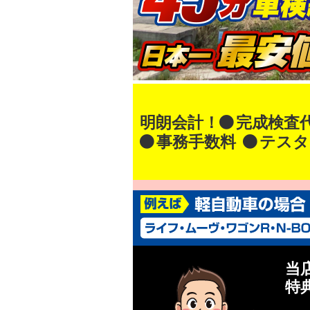
明朗会計！
完成検査
事務手数料
テスタ
当
特