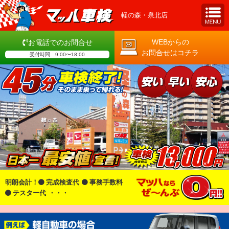
軽の森・泉北店
WEBからの
お電話でのお問合せ
お問合せはコチラ
受付時間 9:00〜18:00
明朗会計！
完成検査代
事務手数料
テスター代
・・・