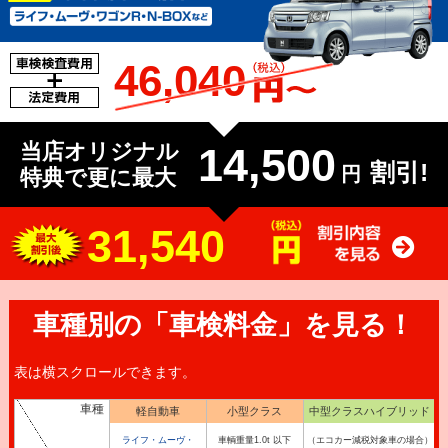
46,040
当店オリジナル
14,500
割引!
円
特典で更に最大
31,540
車種別の「車検料金」を見る！
表は横スクロールできます。
車種
軽自動車
小型クラス
中型クラスハイブリッド
ライフ・ムーヴ・
車輌重量1.0t 以下
（エコカー減税対象車の場合）