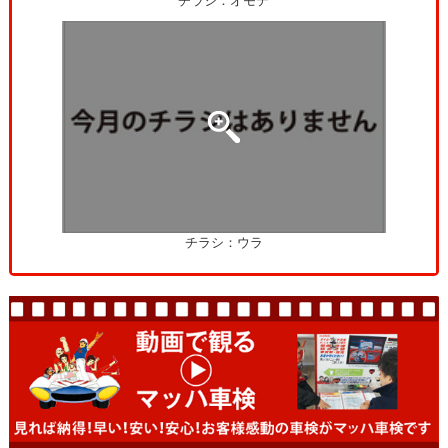
チラシ：オモテ
チラシ：ウラ