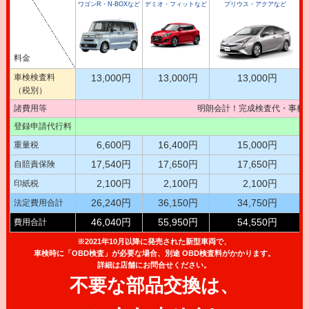
ワゴンR・N-BOXなど
デミオ・フィットなど
プリウス・アクアなど
料金
車検検査料
13,000円
13,000円
13,000円
（税別）
諸費用等
明朗会計！完成検査代・事務
登録申請代行料
6,600円
16,400円
15,000円
重量税
17,540円
17,650円
17,650円
自賠責保険
2,100円
2,100円
2,100円
印紙税
26,240円
36,150円
34,750円
法定費用合計
46,040円
55,950円
54,550円
費用合計
※2021年10月以降に発売された新型車両で、
車検時に「OBD検査」が必要な場合、別途 OBD検査料がかかります。
詳細は店舗にお問合せください。
不要な部品交換は、