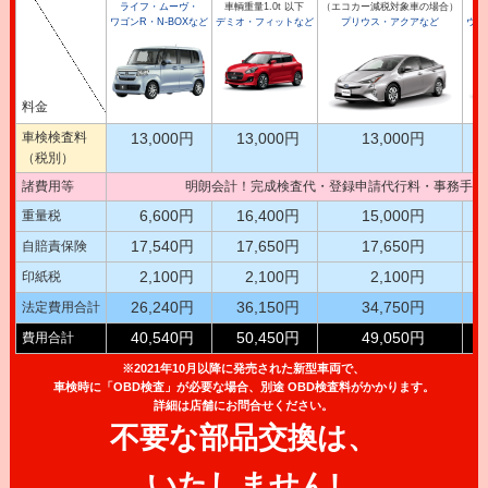
ライフ・ムーヴ・
車輌重量1.0t 以下
（エコカー減税対象車の場合）
車
ワゴンR・N-BOXなど
デミオ・フィットなど
プリウス・アクアなど
ウイ
料金
車検検査料
13,000円
13,000円
13,000円
（税別）
諸費用等
明朗会計！完成検査代・登録申請代行料・事務手数
6,600円
16,400円
15,000円
重量税
17,540円
17,650円
17,650円
自賠責保険
2,100円
2,100円
2,100円
印紙税
26,240円
36,150円
34,750円
法定費用合計
40,540円
50,450円
49,050円
費用合計
※2021年10月以降に発売された新型車両で、
車検時に「OBD検査」が必要な場合、別途 OBD検査料がかかります。
詳細は店舗にお問合せください。
不要な部品交換は、
いたしません!