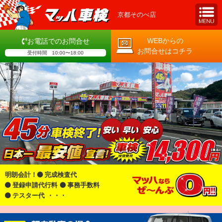
京都そのべ店
WEBからの
お電話でのお問合せ
お問合せはコチラ
受付時間 10:00〜18:00
明朗会計！
完成検査代
登録申請代行料
事務手数料
テスター代
・・・