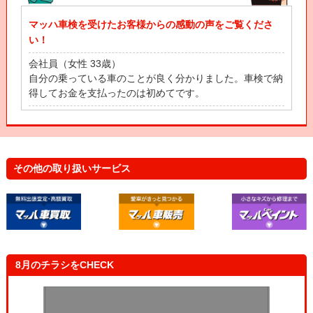
マッハ車検を受けたお客様からの感動の声をご覧くださ
い！
会社員（女性 33歳）
自分の乗っている車のことが良く分かりました。車検で納
得してお金を支払ったのは初めてです。
自営業（男性 53歳）
立会車検って、立ち会わなきゃいけなと思ってたんだげ
ど、待合スペースにいながら、車の状態が全部わかって感
動したよ！
その他の取り扱いサービス
主 婦（女性 43歳）
自分の車と一緒に健康診断を受けたみたいで楽しかったで
す！これで安心して車に乗れます！
8月のチラシをCHECK