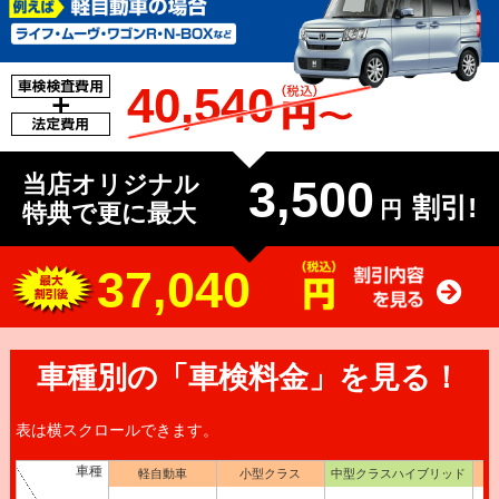
40,540
当店オリジナル
3,500
割引!
円
特典で更に最大
37,040
車種別の「車検料金」を見る！
表は横スクロールできます。
車種
軽自動車
小型クラス
中型クラスハイブリッド