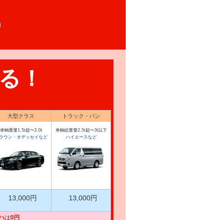
る！
大型クラス
トラック・バン
車輌重量1.5t超〜2.0t
車輌総重量2.5t超〜3t以下
ラウン・オデッセイなど
ハイエースなど
13,000円
13,000円
ハ
は
0円