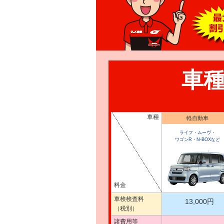
車
車種
軽自動車
ライフ・ムーヴ・
ワゴンR・N-BOXなど
料金
車検検査料
13,000円
（税別）
諸費用等