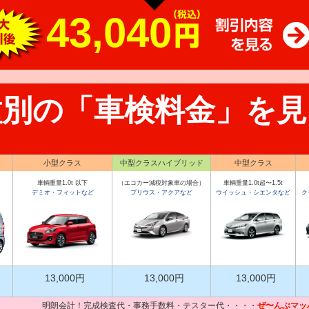
43,040
種別の「車検料金」を見
小型クラス
中型クラスハイブリッド
中型クラス
車輌重量1.0t 以下
（エコカー減税対象車の場合）
車輌重量1.0t超〜1.5t
デミオ・フィットなど
プリウス・アクアなど
ウイッシュ・シエンタなど
ク
13,000円
13,000円
13,000円
明朗会計！完成検査代・事務手数料・テスター代・・・・
ぜ〜んぶマッ