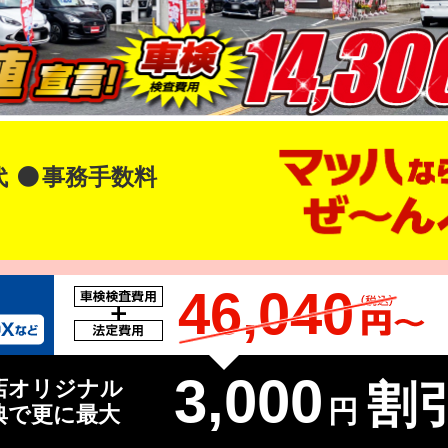
代
事務手数料
46,040
3,000
店オリジナル
割引
円
典で更に最大