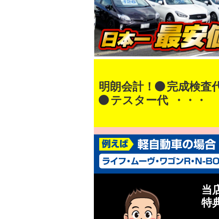
明朗会計！
完成検査
テスター代
・・・
当
特