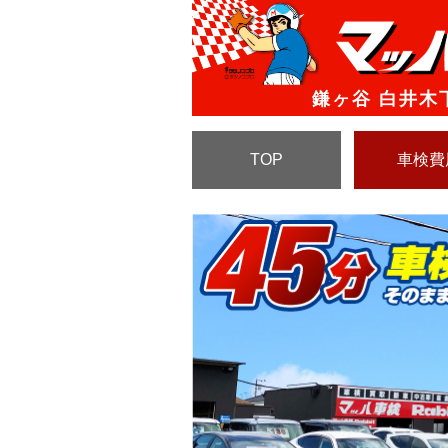
鎌ヶ谷 白井木
TOP
車検費