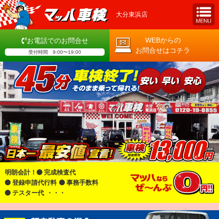
大分東浜店
WEBからの
お電話でのお問合せ
お問合せはコチラ
受付時間 9:00〜19:00
明朗会計！
完成検査代
登録申請代行料
事務手数料
テスター代
・・・