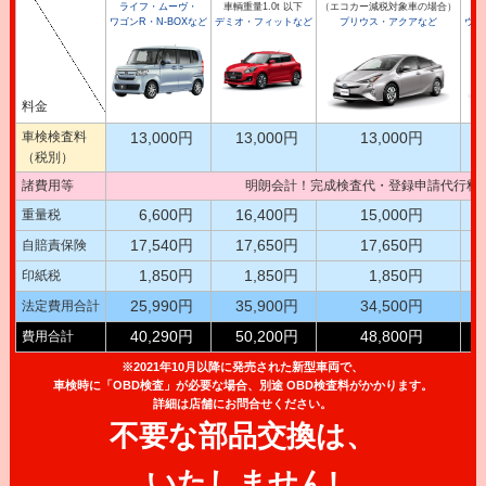
ライフ・ムーヴ・
車輌重量1.0t 以下
（エコカー減税対象車の場合）
車
ワゴンR・N-BOXなど
デミオ・フィットなど
プリウス・アクアなど
ウイ
料金
車検検査料
13,000円
13,000円
13,000円
（税別）
諸費用等
明朗会計！完成検査代・登録申請代行料
6,600円
16,400円
15,000円
重量税
17,540円
17,650円
17,650円
自賠責保険
1,850円
1,850円
1,850円
印紙税
25,990円
35,900円
34,500円
法定費用合計
40,290円
50,200円
48,800円
費用合計
※2021年10月以降に発売された新型車両で、
車検時に「OBD検査」が必要な場合、別途 OBD検査料がかかります。
詳細は店舗にお問合せください。
不要な部品交換は、
いたしません!