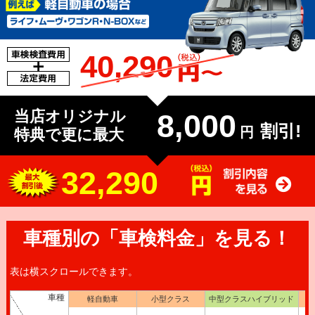
40,290
当店オリジナル
8,000
割引!
円
特典で更に最大
32,290
車種別の「車検料金」を見る！
表は横スクロールできます。
車種
軽自動車
小型クラス
中型クラスハイブリッド