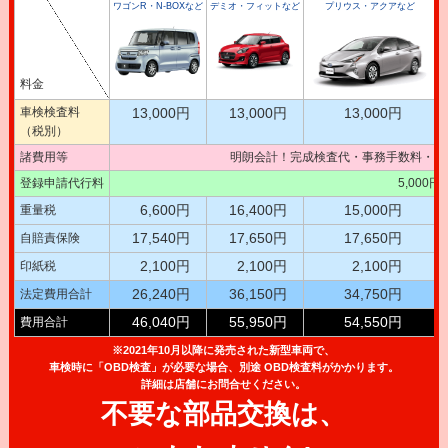
ワゴンR・N-BOXなど
デミオ・フィットなど
プリウス・アクアなど
料金
車検検査料
13,000円
13,000円
13,000円
（税別）
諸費用等
明朗会計！完成検査代・事務手数料・テ
登録申請代行料
5,000
6,600円
16,400円
15,000円
重量税
17,540円
17,650円
17,650円
自賠責保険
2,100円
2,100円
2,100円
印紙税
26,240円
36,150円
34,750円
法定費用合計
46,040円
55,950円
54,550円
費用合計
※2021年10月以降に発売された新型車両で、
車検時に「OBD検査」が必要な場合、別途 OBD検査料がかかります。
詳細は店舗にお問合せください。
不要な部品交換は、