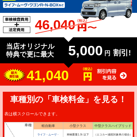
46,040
当店オリジナル
5,000
割引!
円
特典で更に最大
41,040
車種別の「車検料金」を見る！
表は横スクロールできます。
車種
軽自動車
小型クラス
中型クラスハイブリッド
ライフ・ムーヴ・
車輌重量1.0t 以下
（エコカー減税対象車の場合）