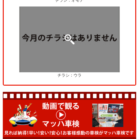
チラシ：オモテ
チラシ：ウラ