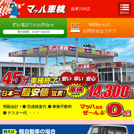
薩摩川内店
WEBからの
お電話でのお問合せ
お問合せはコチラ
受付時間 9:00〜18:00
明朗会計！
完成検査代
事務手数料
テスター代
・・・