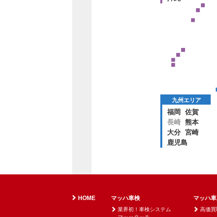
九州エリア
福岡
佐賀
長崎
熊本
大分
宮崎
鹿児島
HOME
マッハ車検
マッハ車
業界初！車検システム
高価買