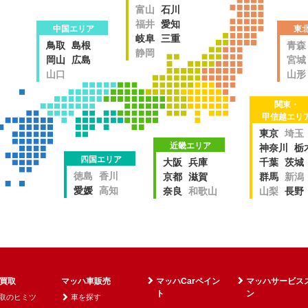
富山
石川
福井
愛知
中国エリア
東
岐阜
三重
鳥取
島根
青森
静岡
岡山
広島
宮城
山口
山形
関東・
甲信越エリ
東京
埼玉
近畿エリア
神奈川
栃
四国エリア
大阪
兵庫
千葉
茨城
徳島
香川
京都
滋賀
群馬
新潟
愛媛
高知
奈良
和歌山
山梨
長野
買取
マッハ車販売
マッハCarペイン
マッハサービス
ト
ン
取のヒミツ
車を探す