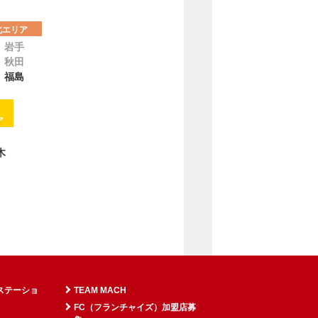
北エリア
岩手
秋田
福島
ア
木
ステーショ
TEAM MACH
FC（フランチャイズ）加盟店募