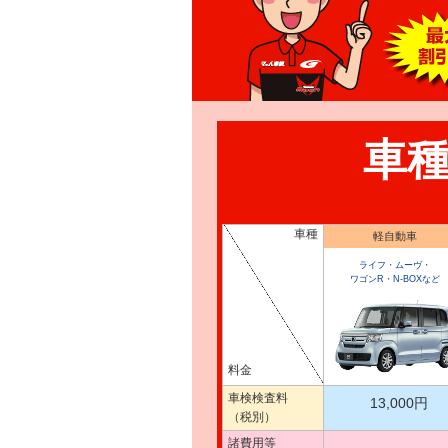
車
車種
軽自動車
ライフ・ムーヴ・
ワゴンR・N-BOXなど
料金
車検検査料
13,000円
（税別）
諸費用等