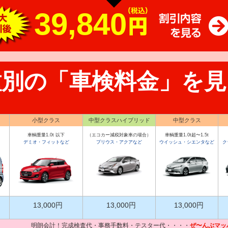
39,840
種別の「車検料金」を見
小型クラス
中型クラスハイブリッド
中型クラス
車輌重量1.0t 以下
（エコカー減税対象車の場合）
車輌重量1.0t超〜1.5t
デミオ・フィットなど
プリウス・アクアなど
ウイッシュ・シエンタなど
ク
13,000円
13,000円
13,000円
明朗会計！完成検査代・事務手数料・テスター代・・・・
ぜ〜んぶマッ