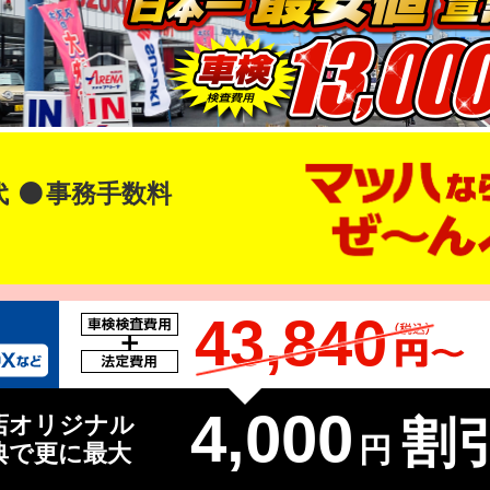
代
事務手数料
43,840
4,000
店オリジナル
割引
円
典で更に最大