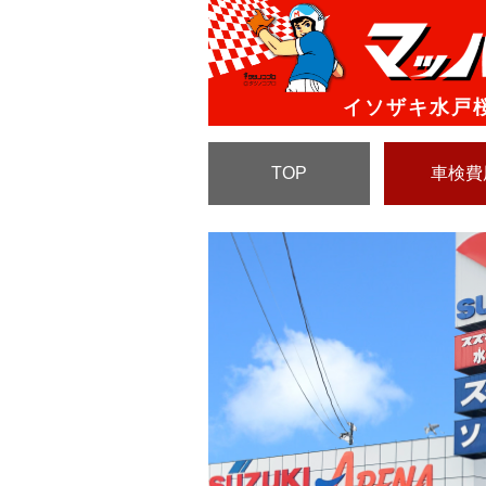
イソザキ水戸
TOP
車検費