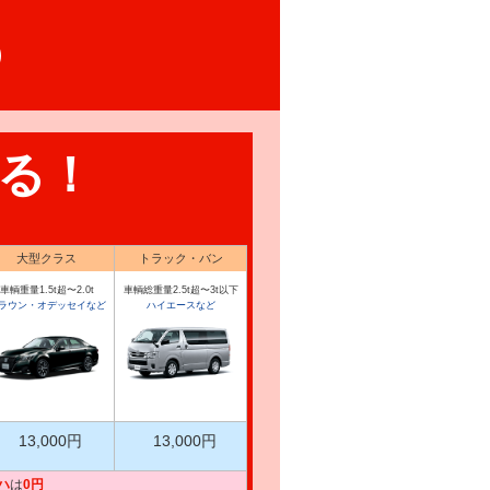
る！
大型クラス
トラック・バン
車輌重量1.5t超〜2.0t
車輌総重量2.5t超〜3t以下
ラウン・オデッセイなど
ハイエースなど
13,000円
13,000円
ハ
は
0円