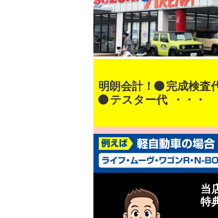
明朗会計！
完成検査
テスター代
・・・
当
特