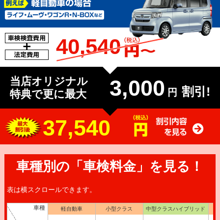
40,540
当店オリジナル
3,000
割引!
円
特典で更に最大
37,540
車種別の「車検料金」を見る！
表は横スクロールできます。
車種
軽自動車
小型クラス
中型クラスハイブリッド