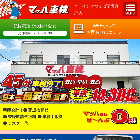
カーインクつくば学園倉
掛店
WEBからの
お電話でのお問合せ
お問合せはコチラ
受付時間 9:00〜18:30
明朗会計！
完成検査代
登録申請代行料
事務手数料
テスター代
・・・