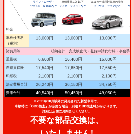
ライフ・ムーヴ・
車輌重量1.0t 以下
（エコカー減税対象車の場合）
車
ワゴンR・N-BOXなど
デミオ・フィットなど
プリウス・アクアなど
ウイ
料金
車検検査料
13,000円
13,000円
13,000円
（税別）
諸費用等
明朗会計！完成検査代・登録申請代行料・事務手数
6,600円
16,400円
15,000円
重量税
17,540円
17,650円
17,650円
自賠責保険
2,100円
2,100円
2,100円
印紙税
26,240円
36,150円
34,750円
法定費用合計
40,540円
50,450円
49,050円
費用合計
※2021年10月以降に発売された新型車両で、
車検時に「OBD検査」が必要な場合、別途 OBD検査料がかかります。
詳細は店舗にお問合せください。
不要な部品交換は、
いたしません!