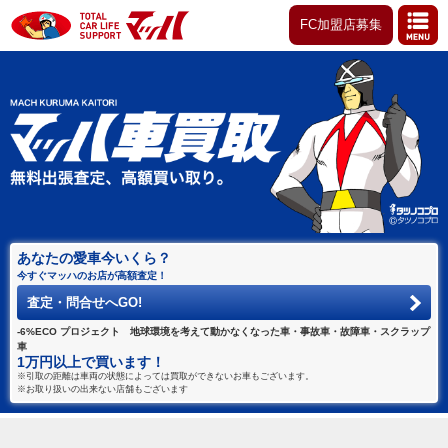
FC加盟店募集
あなたの愛車今いくら？
今すぐマッハのお店が高額査定！
査定・問合せへGO!
-6%ECO プロジェクト 地球環境を考えて動かなくなった車・事故車・故障車・スクラップ
車
1万円以上で買います！
※引取の距離は車両の状態によっては買取ができないお車もございます。
※お取り扱いの出来ない店舗もございます