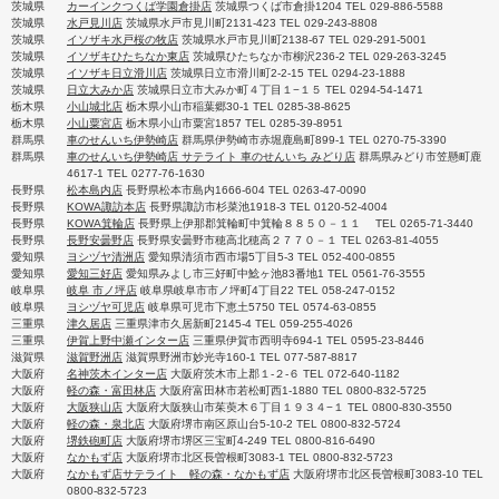
茨城県
カーインクつくば学園倉掛店
茨城県つくば市倉掛1204 TEL 029-886-5588
茨城県
水戸見川店
茨城県水戸市見川町2131-423 TEL 029-243-8808
茨城県
イソザキ水戸桜の牧店
茨城県水戸市見川町2138-67 TEL 029-291-5001
茨城県
イソザキひたちなか東店
茨城県ひたちなか市柳沢236-2 TEL 029-263-3245
茨城県
イソザキ日立滑川店
茨城県日立市滑川町2-2-15 TEL 0294-23-1888
茨城県
日立大みか店
茨城県日立市大みか町４丁目１−１５ TEL 0294-54-1471
栃木県
小山城北店
栃木県小山市稲葉郷30-1 TEL 0285-38-8625
栃木県
小山粟宮店
栃木県小山市粟宮1857 TEL 0285-39-8951
群馬県
車のせんいち伊勢崎店
群馬県伊勢崎市赤堀鹿島町899-1 TEL 0270-75-3390
群馬県
車のせんいち伊勢崎店 サテライト 車のせんいち みどり店
群馬県みどり市笠懸町鹿
4617-1 TEL 0277-76-1630
長野県
松本島内店
長野県松本市島内1666-604 TEL 0263-47-0090
長野県
KOWA諏訪本店
長野県諏訪市杉菜池1918-3 TEL 0120-52-4004
長野県
KOWA箕輪店
長野県上伊那郡箕輪町中箕輪８８５０－１１ TEL 0265-71-3440
長野県
長野安曇野店
長野県安曇野市穂高北穂高２７７０－１ TEL 0263-81-4055
愛知県
ヨシヅヤ清洲店
愛知県清須市西市場5丁目5-3 TEL 052-400-0855
愛知県
愛知三好店
愛知県みよし市三好町中鯰ヶ池83番地1 TEL 0561-76-3555
岐阜県
岐阜 市ノ坪店
岐阜県岐阜市市ノ坪町4丁目22 TEL 058-247-0152
岐阜県
ヨシヅヤ可児店
岐阜県可児市下恵土5750 TEL 0574-63-0855
三重県
津久居店
三重県津市久居新町2145-4 TEL 059-255-4026
三重県
伊賀上野中瀬インター店
三重県伊賀市西明寺694-1 TEL 0595-23-8446
滋賀県
滋賀野洲店
滋賀県野洲市妙光寺160-1 TEL 077-587-8817
大阪府
名神茨木インター店
大阪府茨木市上郡１-２-６ TEL 072-640-1182
大阪府
軽の森・富田林店
大阪府富田林市若松町西1-1880 TEL 0800-832-5725
大阪府
大阪狭山店
大阪府大阪狭山市茱萸木６丁目１９３４−１ TEL 0800-830-3550
大阪府
軽の森・泉北店
大阪府堺市南区原山台5-10-2 TEL 0800-832-5724
大阪府
堺鉄砲町店
大阪府堺市堺区三宝町4-249 TEL 0800-816-6490
大阪府
なかもず店
大阪府堺市北区長曽根町3083-1 TEL 0800-832-5723
大阪府
なかもず店サテライト 軽の森・なかもず店
大阪府堺市北区長曽根町3083-10 TEL
0800-832-5723