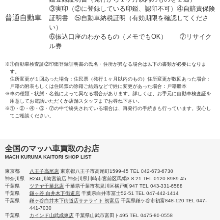
③実印（②に登録している印鑑、認印不可）④自賠責保険
普通自動車
証明書 ⑤自動車納税証明（有効期限を確認してくださ
い）
⑥振込口座のわかるもの（メモでもOK） ⑦リサイク
ル券
※①自動車検査証②印鑑登録証明書の氏名・住所が異なる場合は以下の書類が必要になりま
す。
住所変更が１回あった場合：住民票（発行１ヶ月以内のもの）住所変更が数回あった場合：
戸籍の附表もしくは住民票の除籍ご結婚などで姓に変更があった場合：戸籍謄本
※車の種類・状態・名義によって異なる場合があります。詳しくは、お手元に自動車検査証を
用意してお電話いただくか店舗スタッフまでお尋ね下さい。
※①・②・④・⑤・⑦の中で紛失されている場合は、再発行の手続きも行っています。安心し
てご相談ください。
全国のマッハ車買取のお店
MACH KURUMA KAITORI SHOP LIST
東京都
八王子高尾店
東京都八王子市高尾町1599-45 TEL 042-673-6730
神奈川県
R246川崎宮前店
神奈川県川崎市宮前区馬絹3-8-21 TEL 0120-8989-45
千葉県
ツチヤ千葉北店
千葉県千葉市花見川区横戸町947 TEL 043-331-6588
千葉県
鎌ヶ谷 白井木下街道店
千葉県白井市冨士52-51 TEL 047-442-1414
千葉県
鎌ヶ谷白井木下街道店サテライト 初富店
千葉県鎌ケ谷市初富848-120 TEL 047-
441-7030
千葉県
カインド山武成東店
千葉県山武市富田ト495 TEL 0475-80-0558