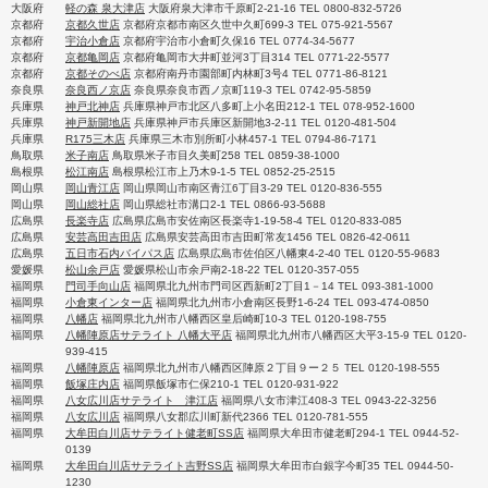
大阪府
軽の森 泉大津店
大阪府泉大津市千原町2-21-16 TEL 0800-832-5726
京都府
京都久世店
京都府京都市南区久世中久町699-3 TEL 075-921-5567
京都府
宇治小倉店
京都府宇治市小倉町久保16 TEL 0774-34-5677
京都府
京都亀岡店
京都府亀岡市大井町並河3丁目314 TEL 0771-22-5577
京都府
京都そのべ店
京都府南丹市園部町内林町3号4 TEL 0771-86-8121
奈良県
奈良西ノ京店
奈良県奈良市西ノ京町119-3 TEL 0742-95-5859
兵庫県
神戸北神店
兵庫県神戸市北区八多町上小名田212-1 TEL 078-952-1600
兵庫県
神戸新開地店
兵庫県神戸市兵庫区新開地3-2-11 TEL 0120-481-504
兵庫県
R175三木店
兵庫県三木市別所町小林457-1 TEL 0794-86-7171
鳥取県
米子南店
鳥取県米子市目久美町258 TEL 0859-38-1000
島根県
松江南店
島根県松江市上乃木9-1-5 TEL 0852-25-2515
岡山県
岡山青江店
岡山県岡山市南区青江6丁目3-29 TEL 0120-836-555
岡山県
岡山総社店
岡山県総社市溝口2-1 TEL 0866-93-5688
広島県
長楽寺店
広島県広島市安佐南区長楽寺1-19-58-4 TEL 0120-833-085
広島県
安芸高田吉田店
広島県安芸高田市吉田町常友1456 TEL 0826-42-0611
広島県
五日市石内バイパス店
広島県広島市佐伯区八幡東4-2-40 TEL 0120-55-9683
愛媛県
松山余戸店
愛媛県松山市余戸南2-18-22 TEL 0120-357-055
福岡県
門司手向山店
福岡県北九州市門司区西新町2丁目1－14 TEL 093-381-1000
福岡県
小倉東インター店
福岡県北九州市小倉南区長野1-6-24 TEL 093-474-0850
福岡県
八幡店
福岡県北九州市八幡西区皇后崎町10-3 TEL 0120-198-755
福岡県
八幡陣原店サテライト 八幡大平店
福岡県北九州市八幡西区大平3-15-9 TEL 0120-
939-415
福岡県
八幡陣原店
福岡県北九州市八幡西区陣原２丁目９ー２５ TEL 0120-198-555
福岡県
飯塚庄内店
福岡県飯塚市仁保210-1 TEL 0120-931-922
福岡県
八女広川店サテライト 津江店
福岡県八女市津江408-3 TEL 0943-22-3256
福岡県
八女広川店
福岡県八女郡広川町新代2366 TEL 0120-781-555
福岡県
大牟田白川店サテライト健老町SS店
福岡県大牟田市健老町294-1 TEL 0944-52-
0139
福岡県
大牟田白川店サテライト吉野SS店
福岡県大牟田市白銀字今町35 TEL 0944-50-
1230