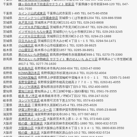
千葉県
鎌ヶ谷白井木下街道店サテライト 初富店
千葉県鎌ケ谷市初富848-120 TEL 047-
441-7030
千葉県
カインド山武成東店
千葉県山武市富田ト495 TEL 0475-80-0558
茨城県
カーインクつくば学園倉掛店
茨城県つくば市倉掛1204 TEL 029-886-5588
茨城県
水戸見川店
茨城県水戸市見川町2131-423 TEL 029-243-8808
茨城県
イソザキ水戸桜の牧店
茨城県水戸市見川町2138-67 TEL 029-291-5001
茨城県
イソザキひたちなか東店
茨城県ひたちなか市柳沢236-2 TEL 029-263-3245
茨城県
イソザキ日立滑川店
茨城県日立市滑川町2-2-15 TEL 0294-23-1888
茨城県
日立大みか店
茨城県日立市大みか町４丁目１−１５ TEL 0294-54-1471
栃木県
小山城北店
栃木県小山市稲葉郷30-1 TEL 0285-38-8625
栃木県
小山粟宮店
栃木県小山市粟宮1857 TEL 0285-39-8951
群馬県
車のせんいち伊勢崎店
群馬県伊勢崎市赤堀鹿島町899-1 TEL 0270-75-3390
群馬県
車のせんいち伊勢崎店 サテライト 車のせんいち みどり店
群馬県みどり市笠懸町鹿
4617-1 TEL 0277-76-1630
長野県
松本島内店
長野県松本市島内1666-604 TEL 0263-47-0090
長野県
KOWA諏訪本店
長野県諏訪市杉菜池1918-3 TEL 0120-52-4004
長野県
KOWA箕輪店
長野県上伊那郡箕輪町中箕輪８８５０－１１ TEL 0265-71-3440
長野県
長野安曇野店
長野県安曇野市穂高北穂高２７７０－１ TEL 0263-81-4055
愛知県
ヨシヅヤ清洲店
愛知県清須市西市場5丁目5-3 TEL 052-400-0855
愛知県
愛知三好店
愛知県みよし市三好町中鯰ヶ池83番地1 TEL 0561-76-3555
岐阜県
岐阜 市ノ坪店
岐阜県岐阜市市ノ坪町4丁目22 TEL 058-247-0152
岐阜県
ヨシヅヤ可児店
岐阜県可児市下恵土5750 TEL 0574-63-0855
三重県
津久居店
三重県津市久居新町2145-4 TEL 059-255-4026
三重県
伊賀上野中瀬インター店
三重県伊賀市西明寺694-1 TEL 0595-23-8446
滋賀県
滋賀野洲店
滋賀県野洲市妙光寺160-1 TEL 077-587-8817
大阪府
名神茨木インター店
大阪府茨木市上郡１-２-６ TEL 072-640-1182
大阪府
軽の森・富田林店
大阪府富田林市若松町西1-1880 TEL 0800-832-5725
大阪府
大阪狭山店
大阪府大阪狭山市茱萸木６丁目１９３４−１ TEL 0800-830-3550
大阪府
軽の森・泉北店
大阪府堺市南区原山台5-10-2 TEL 0800-832-5724