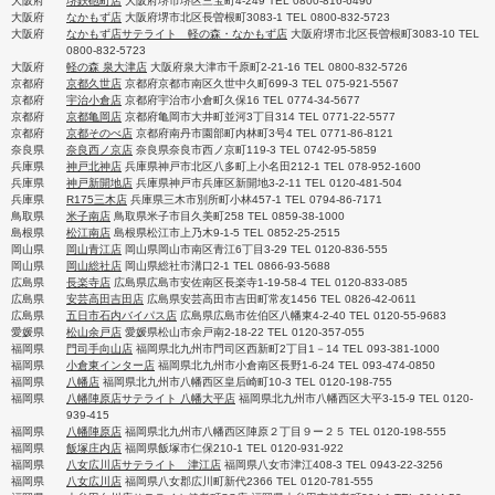
大阪府
堺鉄砲町店
大阪府堺市堺区三宝町4-249 TEL 0800-816-6490
大阪府
なかもず店
大阪府堺市北区長曽根町3083-1 TEL 0800-832-5723
大阪府
なかもず店サテライト 軽の森・なかもず店
大阪府堺市北区長曽根町3083-10 TEL
0800-832-5723
大阪府
軽の森 泉大津店
大阪府泉大津市千原町2-21-16 TEL 0800-832-5726
京都府
京都久世店
京都府京都市南区久世中久町699-3 TEL 075-921-5567
京都府
宇治小倉店
京都府宇治市小倉町久保16 TEL 0774-34-5677
京都府
京都亀岡店
京都府亀岡市大井町並河3丁目314 TEL 0771-22-5577
京都府
京都そのべ店
京都府南丹市園部町内林町3号4 TEL 0771-86-8121
奈良県
奈良西ノ京店
奈良県奈良市西ノ京町119-3 TEL 0742-95-5859
兵庫県
神戸北神店
兵庫県神戸市北区八多町上小名田212-1 TEL 078-952-1600
兵庫県
神戸新開地店
兵庫県神戸市兵庫区新開地3-2-11 TEL 0120-481-504
兵庫県
R175三木店
兵庫県三木市別所町小林457-1 TEL 0794-86-7171
鳥取県
米子南店
鳥取県米子市目久美町258 TEL 0859-38-1000
島根県
松江南店
島根県松江市上乃木9-1-5 TEL 0852-25-2515
岡山県
岡山青江店
岡山県岡山市南区青江6丁目3-29 TEL 0120-836-555
岡山県
岡山総社店
岡山県総社市溝口2-1 TEL 0866-93-5688
広島県
長楽寺店
広島県広島市安佐南区長楽寺1-19-58-4 TEL 0120-833-085
広島県
安芸高田吉田店
広島県安芸高田市吉田町常友1456 TEL 0826-42-0611
広島県
五日市石内バイパス店
広島県広島市佐伯区八幡東4-2-40 TEL 0120-55-9683
愛媛県
松山余戸店
愛媛県松山市余戸南2-18-22 TEL 0120-357-055
福岡県
門司手向山店
福岡県北九州市門司区西新町2丁目1－14 TEL 093-381-1000
福岡県
小倉東インター店
福岡県北九州市小倉南区長野1-6-24 TEL 093-474-0850
福岡県
八幡店
福岡県北九州市八幡西区皇后崎町10-3 TEL 0120-198-755
福岡県
八幡陣原店サテライト 八幡大平店
福岡県北九州市八幡西区大平3-15-9 TEL 0120-
939-415
福岡県
八幡陣原店
福岡県北九州市八幡西区陣原２丁目９ー２５ TEL 0120-198-555
福岡県
飯塚庄内店
福岡県飯塚市仁保210-1 TEL 0120-931-922
福岡県
八女広川店サテライト 津江店
福岡県八女市津江408-3 TEL 0943-22-3256
福岡県
八女広川店
福岡県八女郡広川町新代2366 TEL 0120-781-555