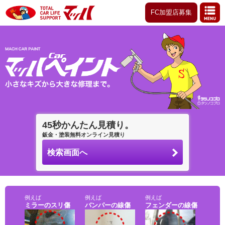
FC加盟店募集
45秒かんたん見積り。
鈑金・塗装無料オンライン見積り
検索画面へ
例えば
例えば
例えば
ミラーのスリ傷
バンパーの線傷
フェンダーの線傷