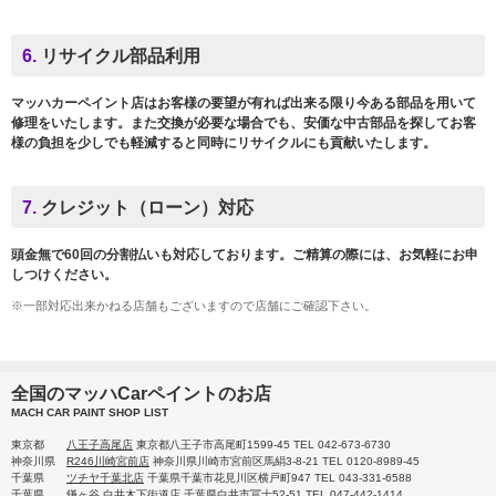
6.
リサイクル部品利用
マッハカーペイント店はお客様の要望が有れば出来る限り今ある部品を用いて
修理をいたします。また交換が必要な場合でも、安価な中古部品を探してお客
様の負担を少しでも軽減すると同時にリサイクルにも貢献いたします。
7.
クレジット（ローン）対応
頭金無で60回の分割払いも対応しております。ご精算の際には、お気軽にお申
しつけください。
※一部対応出来かねる店舗もございますので店舗にご確認下さい。
全国のマッハCarペイントのお店
MACH CAR PAINT SHOP LIST
東京都
八王子高尾店
東京都八王子市高尾町1599-45 TEL 042-673-6730
神奈川県
R246川崎宮前店
神奈川県川崎市宮前区馬絹3-8-21 TEL 0120-8989-45
千葉県
ツチヤ千葉北店
千葉県千葉市花見川区横戸町947 TEL 043-331-6588
千葉県
鎌ヶ谷 白井木下街道店
千葉県白井市冨士52-51 TEL 047-442-1414