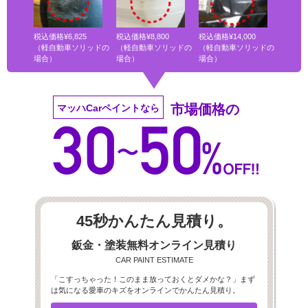
税込価格¥6,825
税込価格¥8,800
税込価格¥14,000
（軽自動車ソリッドの
（軽自動車ソリッドの
（軽自動車ソリッドの
場合）
場合）
場合）
市場価格の
マッハCarペイントなら
45秒かんたん見積り。
鈑金・塗装無料オンライン見積り
CAR PAINT ESTIMATE
「こすっちゃった！このまま放っておくとダメかな？」まず
は気になる愛車のキズをオンラインでかんたん見積り。