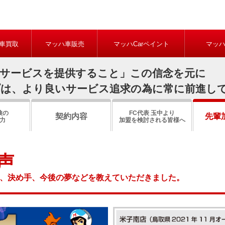
車買取
マッハ車販売
マッハCarペイント
マッ
るサービスを提供すること」この信念を元に
プは、より良いサービス追求の為に常に前進し
検の
FC代表 玉中より
契約内容
先輩
力
加盟を検討される皆様へ
声
、決め手、今後の夢などを教えていただきました。