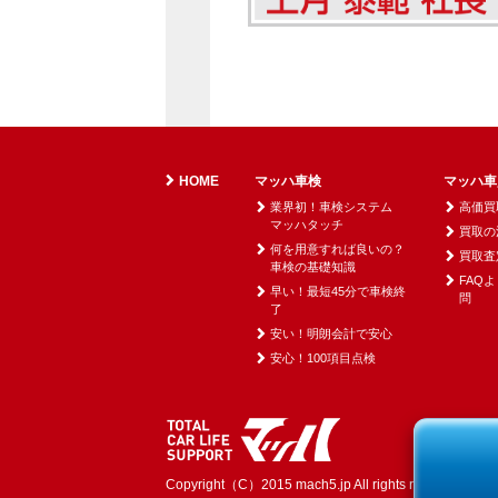
HOME
マッハ車検
マッハ車
業界初！車検システム
高価買
マッハタッチ
買取の
何を用意すれば良いの？
買取査
車検の基礎知識
FAQ
早い！最短45分で車検終
問
了
安い！明朗会計で安心
安心！100項目点検
Copyright（C）2015 mach5.jp All rights reserved.