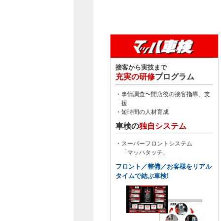
接客から実技まで
充実の研修
プログラム
・事情調査〜開店後の接客指導、支
援
・短時間の人材育成
車検の
独自システム
・スーパーフロントシステム
「マッハタッチ」
フロント／整備／お客様をリアル
タイムで結ぶ車検!