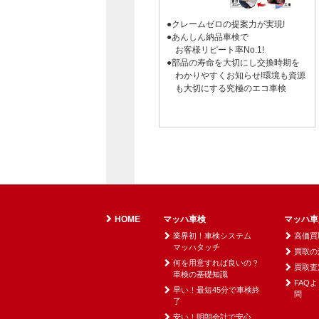
●クレームゼロの提案力が実現!
●あんしん納品車検で
お客様
リピート率No.1!
●部品の寿命を大切にし交換時期を
わかりやすくお知らせ!環境も資源
も大切にする
究極のエコ
車検
HOME
マッハ車検
マッハ車
業界初！車検システム
高価買
マッハタッチ
買取の
何を用意すれば良いの？
買取査
車検の基礎知識
FAQ
早い！最短45分で車検終
問
了
安い！明朗会計で安心