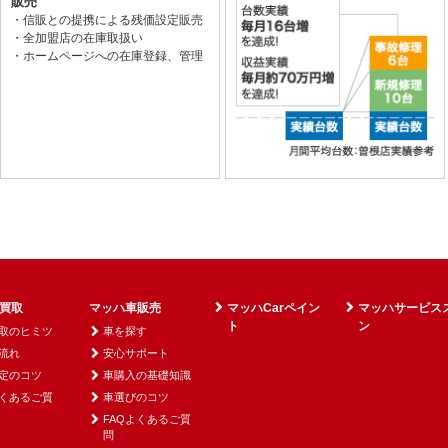
販売
・信販との提携による残価設定販売
・全加盟店の在庫取扱い
・ホームページへの在庫登録、管理
買取
マッハ車販売
マッハCarペイン
マッハサービス
ト
ン
取のヒミツ
車を探す
流れ
安心サポート
定のコツ
車購入の基礎知識
よくあるご質
車選びのコツ
FAQよくあるご質
問