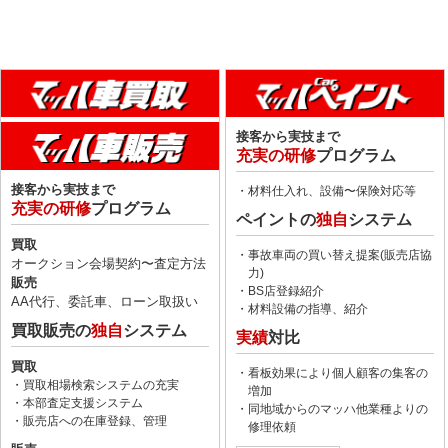
接客から実技まで
充実の研修
プログラム
接客から実技まで
・材料仕入れ、設備〜保険対応等
充実の研修
プログラム
ペイントの
独自
システム
買取
・事故車両の買い替え提案(販売店協
オークション会場契約〜査定方法
力)
販売
・BS店登録紹介
AA代行、委託車、ローン取扱い
・材料設備の指導、紹介
買取販売の
独自
システム
実績
対比
買取
・看板効果により個人顧客の集客の
・買取相場検索システムの充実
増加
・本部査定支援システム
・同地域からのマッハ他業種よりの
・販売店への在庫登録、管理
修理依頼