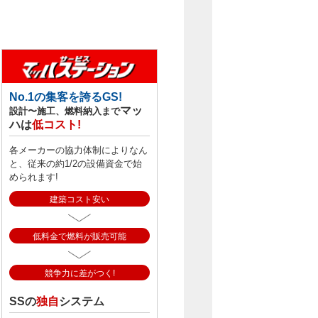
No.1の集客を誇るGS!
マッ
設計〜施工、燃料納入まで
ハは
低コスト!
各メーカーの協力体制によりなん
と、従来の約1/2の設備資金で始
められます!
建築コスト安い
低料金で燃料が販売可能
競争力に差がつく!
SSの
独自
システム