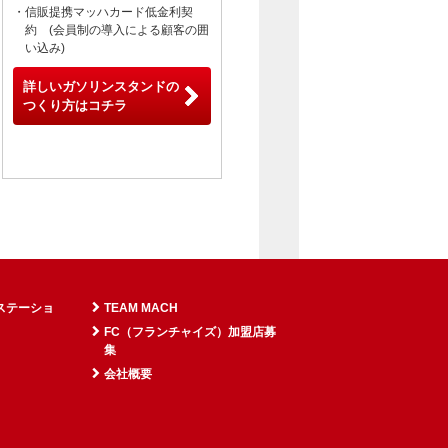
・信販提携マッハカード低金利契
約 (会員制の導入による顧客の囲
い込み)
詳しいガソリンスタンドの
つくり方はコチラ
ステーショ
TEAM MACH
FC（フランチャイズ）加盟店募
集
会社概要