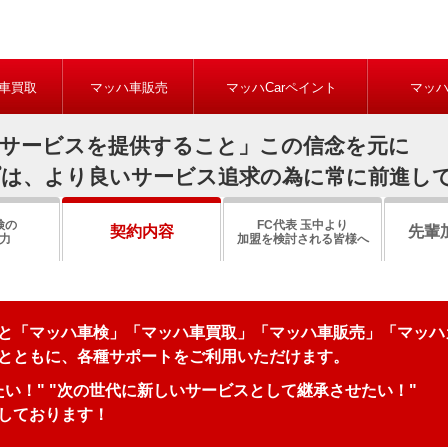
車買取
マッハ車販売
マッハCarペイント
マッ
るサービスを提供すること」この信念を元に
プは、より良いサービス追求の為に常に前進し
検の
FC代表 玉中より
契約内容
先輩
力
加盟を検討される皆様へ
と「マッハ車検」「マッハ車買取」「マッハ車販売」「マッハ
とともに、各種サポートをご利用いただけます。
い！" "次の世代に新しいサービスとして継承させたい！"
しております！