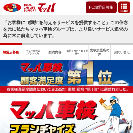
FC加盟店募集
「お客様に”感動”を与えるサービスを提供すること」この信念
を元に
私たちマッハ車検グループは、より良いサービス追求の
為に常に前進しています。
先輩加盟店の
マッハ車検の
加盟を検討される皆
加盟店募集
契約内容
お問い合せ
ブランド力
様へ
声