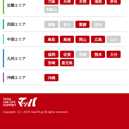
大阪
兵庫
京都
滋賀
奈良
近畿エリア
和歌山
四国エリア
徳島
香川
愛媛
高知
中国エリア
鳥取
島根
岡山
広島
山口
福岡
佐賀
長崎
熊本
大分
九州エリア
宮崎
鹿児島
沖縄エリア
沖縄
Copyright（C）2015 mach5.jp All rights reserved.